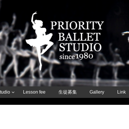
tudio
Lesson fee
生徒募集
Gallery
Link