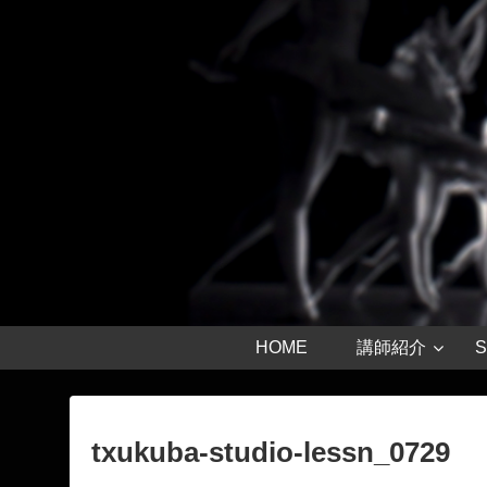
HOME
講師紹介
S
txukuba-studio-lessn_0729