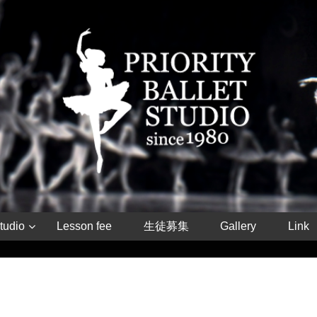
tudio
Lesson fee
生徒募集
Gallery
Link