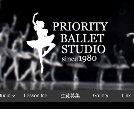
tudio
Lesson fee
生徒募集
Gallery
Link