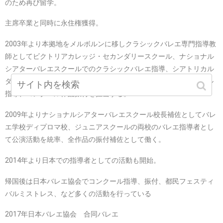
のため再び留学。
主席卒業と同時に永住権獲得。
2003年より本拠地をメルボルンに移しクラシックバレエ専門指導教
師としてビクトリアカレッジ・セカンダリースクール、ナショナル
シアターバレエスクールでのクラシックバレエ指導、シアトリカル
ダンススクール・PSA（芸能・映像プロダクション）のコンクール
指導、コンクール作品振付を担当する。
2009年よりナショナルシアターバレエスクール校長補佐としてバレ
エ学校ディプロマ校、ジュニアスクールの両校のバレエ指導者とし
て公演活動を統率、全作品の振付補佐として働く。
2014年より日本での指導者としての活動も開始。
帰国後は日本バレエ協会でコンクール指導、振付、都民フェスティ
バルミストレス、など多くの活動を行っている
2017年日本バレエ協会 合同バレエ