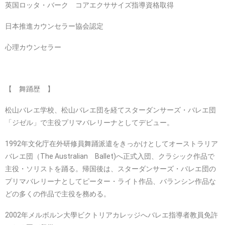
英国ロッタ・バーク コアエクササイズ指導資格取得
日本推進カウンセラー協会認定
心理カウンセラー
【 舞踊歴 】
松山バレエ学校、松山バレエ団を経てスターダンサーズ・バレエ団
「ジゼル」で主役プリマバレリーナとしてデビュー。
1992年文化庁在外研修員舞踊派遣をきっかけとしてオーストラリア
バレエ団（The Australian Ballet)へ正式入団、クラシック作品で
主役・ソリストを踊る。帰国後は、スターダンサーズ・バレエ団の
プリマバレリーナとしてピーター・ライト作品、バランシン作品な
どの多くの作品で主役を務める。
2002年メルボルン大學ビクトリアカレッジへバレエ指導者教員免許