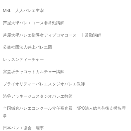
MBL 大人バレエ主宰
芦屋大學バレエコース非常勤講師
芦屋大學バレエ指導者ディプロマコース 非常勤講師
公益社団法人井上バレエ団
レッスンティーチャー
宮益坂チャコットカルチャー講師
プライオリティーバレエスタジオバレエ教師
渋谷アラネージュスタジオバレエ教師
全国鎌倉バレエコンクール常任審査員 NPO法人総合芸術支援協理
事
日本バレエ協会 理事